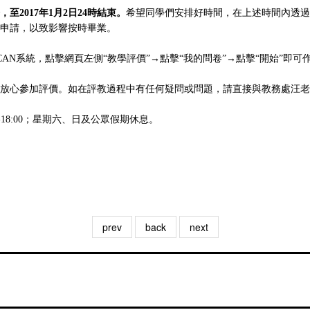
，至2017年1月2日24時結束。
希望同學們安排好時間，在上述時間內透過
申請，以致影響按時畢業。
ICAN系統，點擊網頁左側“教學評價”→點擊“我的問卷”→點擊“開始”即可作答
心參加評價。如在評教過程中有任何疑問或問題，請直接與教務處汪老師聯絡
45-18:00；星期六、日及公眾假期休息。
prev
back
next